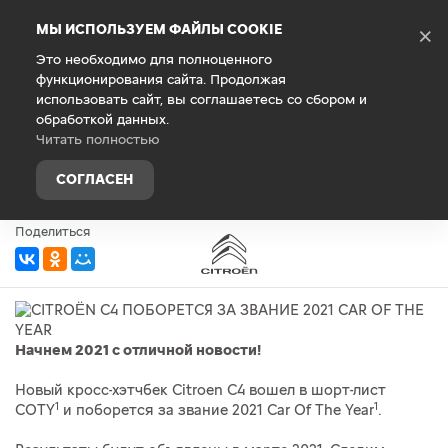
Debug Mode
МЫ ИСПОЛЬЗУЕМ ФАЙЛЫ COOKIE
×
Это необходимо для полноценного
функционирования сайта. Продолжая
Главная
О компании
Новости
использовать сайт, вы соглашаетесь со сбором и
обработкой данных.
CITROËN C4 ПОБОРЕТСЯ ЗА
Читать полностью
ЗВАНИЕ 2021 CAR OF THE YEAR
СОГЛАСЕН
18 января 2021 г.
Поделиться
Начнем 2021 с отличной новости!
Новый кросс-хэтчбек Citroen C4 вошел в шорт-лист
1
1
COTY
и поборется за звание 2021 Car Of The Year
.