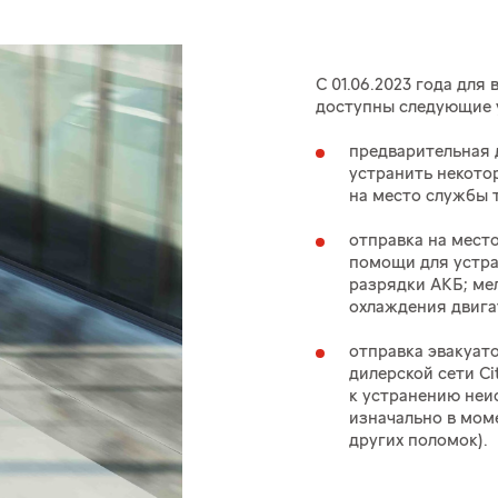
С 01.06.2023
года для 
доступны следующие 
предварительная 
устранить некото
на место службы 
отправка на мест
помощи для устра
разрядки АКБ; ме
охлаждения двига
отправка эвакуат
дилерской сети Ci
к устранению неи
изначально в мом
других поломок).