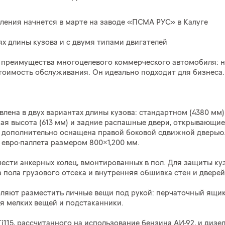
коления начнется в марте на заводе «ПСМА РУС» в Калуге
ях длины кузова и с двумя типами двигателей
вые преимущества многоцелевого коммерческого автомобиля: 
тоимость обслуживания. Он идеально подходит для бизнеса.
авлена в двух вариантах длины кузова: стандартном (4380 мм
ная высота (613 мм) и задние распашные двери, открывающи
 дополнительно оснащена правой боковой сдвижной дверью.
евро-паллета размером 800×1,200 мм.
шести анкерных колец, вмонтированных в пол. Для защиты к
 пола грузового отсека и внутренняя обшивка стен и двере
ляют разместить личные вещи под рукой: перчаточный ящик
я мелких вещей и подстаканники.
i115, рассчитанного на использование бензина АИ-92, и диз