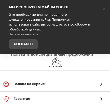
Debug Mode
МЫ ИСПОЛЬЗУЕМ ФАЙЛЫ COOKIE
×
Это необходимо для полноценного
функционирования сайта. Продолжая
Специальные предложения
использовать сайт, вы соглашаетесь со сбором и
обработкой данных.
Читать полностью
Специальные предложения с указанными
СОГЛАСЕН
параметрами не найдены.
Показать все специальные предложения
Заявка на сервис
Гарантия